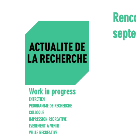
Renco
sept
Work in progress
ENTRETIEN
PROGRAMME DE RECHERCHE
COLLOQUE
IMPRESSION RECREATIVE
EVENEMENT A VENIR
VEILLE RECREATIVE