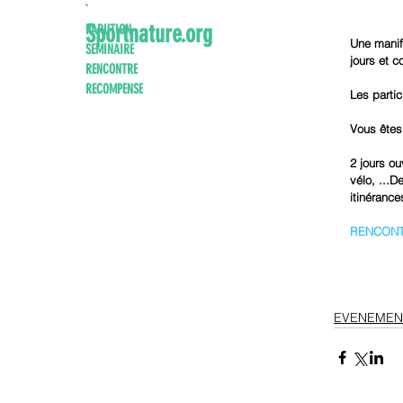
`
Sportnature.org
PARUTION
Une manif
SEMINAIRE
jours et c
RENCONTRE
RECOMPENSE
Les partic
Vous êtes
2 jours ou
vélo, ...
itinéranc
RENCONT
EVENEMENT