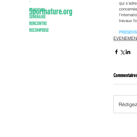
qui s'adr
`
concernés
Sportnature.org
PARUTION
l'internat
SEMINAIRE
travaux f
RENCONTRE
RECOMPENSE
PRESENT
EVENEMENT
Commentaire
Rédigez