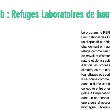
b : Refuges Laboratoires de ha
Le programme REFLA
Parc national des É
un dispositif expéri
changement en haut
refuge comme lieu d
de travail et d’écha
nature et de la soc
à la fois les proce
climatiques et biolo
touristiques et spor
Il se donne comme o
dans la durée une d
collective entre che
grâce à l’implicatio
dans un partenariat
opérateurs et acteu
montagne : fédérati