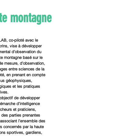
ute montagne
B, co-piloté avec le 
crins, vise à développer 
mental d’observation du 
e montagne basé sur le 
e mesure, d’observation, 
nges entre sciences de la 
iété, en prenant en compte 
ssus géophysiques, 
giques et les pratiques 
tives.
bjectif de développer 
émarche d’intelligence 
rcheurs et praticiens, 
n des parties prenantes 
 associant l’ensemble des 
rs concernés par la haute 
ons sportives, gardiens, 