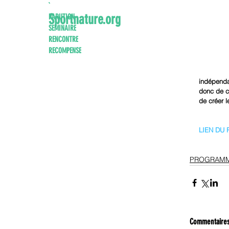
`
Sportnature.org
PARUTION
SEMINAIRE
RENCONTRE
RECOMPENSE
indépendan
donc de c
de créer l
LIEN DU 
PROGRAMM
Commentaire