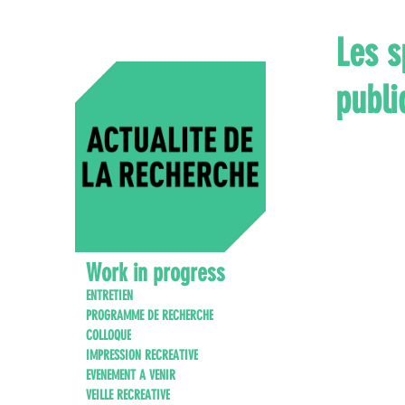
Les s
publi
Work in progress
ENTRETIEN
PROGRAMME DE RECHERCHE
COLLOQUE
IMPRESSION RECREATIVE
EVENEMENT A VENIR
VEILLE RECREATIVE