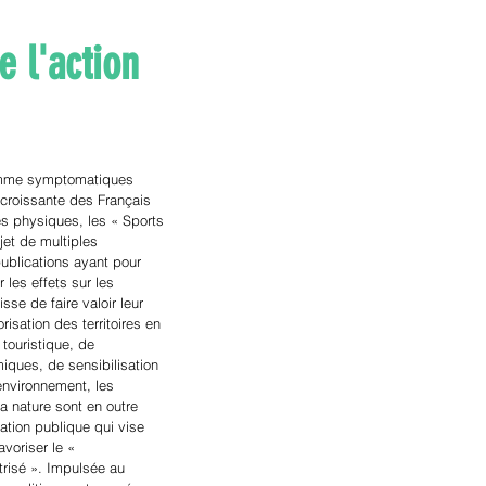
e l'action
omme symptomatiques 
croissante des Français 
és physiques, les « Sports 
jet de multiples 
ublications ayant pour 
er les effets sur les 
gisse de faire valoir leur 
orisation des territoires en 
 touristique, de 
iques, de sensibilisation 
’environnement, les 
a nature sont en outre 
sation publique qui vise 
avoriser le « 
risé ». Impulsée au 