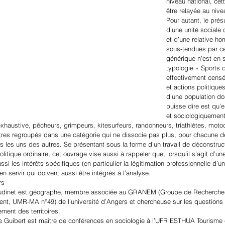
niveau national, cet
être relayée au nive
Pour autant, le pré
d’une unité sociale 
et d’une relative h
sous-tendues par ce
générique n’est en s
typologie « Sports d
effectivement censée
et actions politiques
d’une population don
puisse dire est qu’
et sociologiquement 
exhaustive, pêcheurs, grimpeurs, kitesurfeurs, randonneurs, triathlètes, motoc
tres regroupés dans une catégorie qui ne dissocie pas plus, pour chacune de
s les uns des autres. Se présentant sous la forme d’un travail de déconstruc
litique ordinaire, cet ouvrage vise aussi à rappeler que, lorsqu’il s’agit d’une 
ssi les intérêts spécifiques (en particulier la légitimation professionnelle d’
s’en servir qui doivent aussi être intégrés à l’analyse.
rs
Audinet est géographe, membre associée au GRANEM (Groupe de Recherche
t, UMR-MA n°49) de l’université d’Angers et chercheuse sur les questions l
ment des territoires.
e Guibert est maître de conférences en sociologie à l’UFR ESTHUA Tourisme et