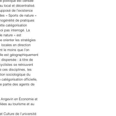
te politique est censée 
au local et décentralisé.
supposé de l’existence 
des « Sports de nature » 
omogénéité de pratiques 
tte catégorisation 
oi pas interrogé. La 
e nature » est 
 orienter les stratégies 
 locales en direction 
t le moins que l’on 
elle est géographiquement 
dispersée : à titre de 
yclistes se retrouvent 
 ces disciplines, les 
tion sociologique du 
catégorisation officielle, 
une partie des agents de 
 Angevin en Économie et 
iées au tourisme et au 
 Culture de l’université 