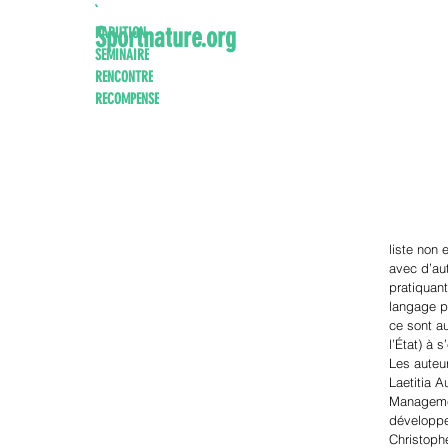
`
Sportnature.org
PARUTION
SEMINAIRE
RENCONTRE
RECOMPENSE
liste non 
avec d’au
pratiquant
langage po
ce sont au
l’État) à 
Les auteu
Laetitia 
Managemen
développe
Christoph