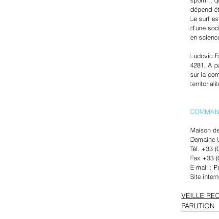
dépend étr
Le surf e
d’une soci
en scienc
Ludovic F
4281. A pa
sur la com
territoria
COMMAN
Maison de
Domaine U
Tél. +33 
Fax +33 (
E-mail : 
Site inter
VEILLE RE
PARUTION