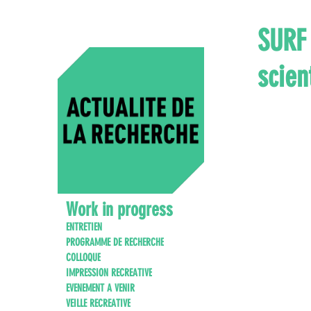
SURF
scien
Work in progress
ENTRETIEN
PROGRAMME DE RECHERCHE
COLLOQUE
IMPRESSION RECREATIVE
EVENEMENT A VENIR
VEILLE RECREATIVE