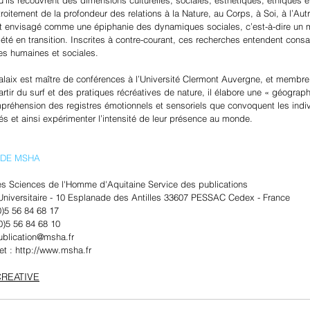
oitement de la profondeur des relations à la Nature, au Corps, à Soi, à l’Autr
st envisagé comme une épiphanie des dynamiques sociales, c’est-à-dire un
été en transition. Inscrites à contre-courant, ces recherches entendent consacr
es humaines et sociales.
alaix est maître de conférences à l’Université Clermont Auvergne, et membre
rtir du surf et des pratiques récréatives de nature, il élabore une « géograph
préhension des registres émotionnels et sensoriels que convoquent les indivi
lités et ainsi expérimenter l’intensité de leur présence au monde.
DE MSHA 
s Sciences de l'Homme d'Aquitaine Service des publications
niversitaire - 10 Esplanade des Antilles 33607 PESSAC Cedex - France
(0)5 56 84 68 17
0)5 56 84 68 10
Publication@msha.fr
net : http://www.msha.fr
CREATIVE