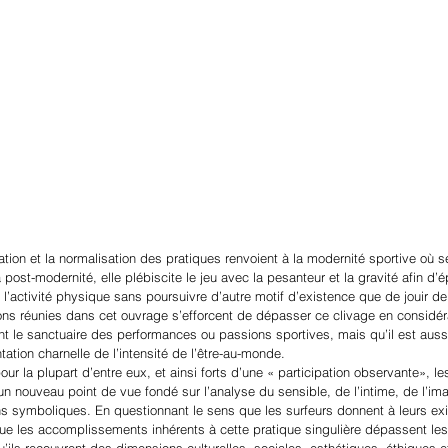
ation et la normalisation des pratiques renvoient à la modernité sportive où s
 post-modernité, elle plébiscite le jeu avec la pesanteur et la gravité afin d’é
 l’activité physique sans poursuivre d’autre motif d’existence que de jouir de 
ons réunies dans cet ouvrage s’efforcent de dépasser ce clivage en considéra
 le sanctuaire des performances ou passions sportives, mais qu’il est aussi,
ation charnelle de l’intensité de l’être-au-monde.
our la plupart d’entre eux, et ainsi forts d’une « participation observante», l
n nouveau point de vue fondé sur l’analyse du sensible, de l’intime, de l’ima
ons symboliques. En questionnant le sens que les surfeurs donnent à leurs ex
que les accomplissements inhérents à cette pratique singulière dépassent les
qu’ils recouvrent des dimensions culturelles, sociales, esthétiques, éthiques e