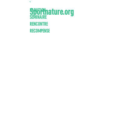
`
Sportnature.org
PARUTION
SEMINAIRE
RENCONTRE
RECOMPENSE