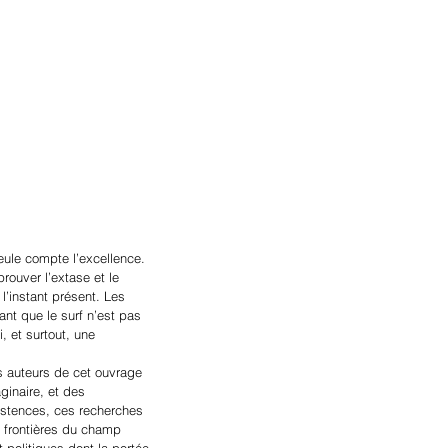
eule compte l’excellence. 
prouver l’extase et le 
l’instant présent. Les 
nt que le surf n’est pas 
 et surtout, une 
es auteurs de cet ouvrage 
ginaire, et des 
istences, ces recherches 
 frontières du champ 
t politiques dont la portée 