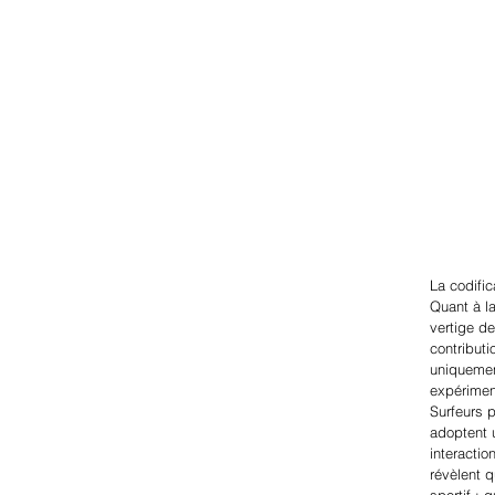
La codific
Quant à la
vertige de
contributi
uniquement
expériment
Surfeurs p
adoptent u
interacti
révèlent 
sportif ; 