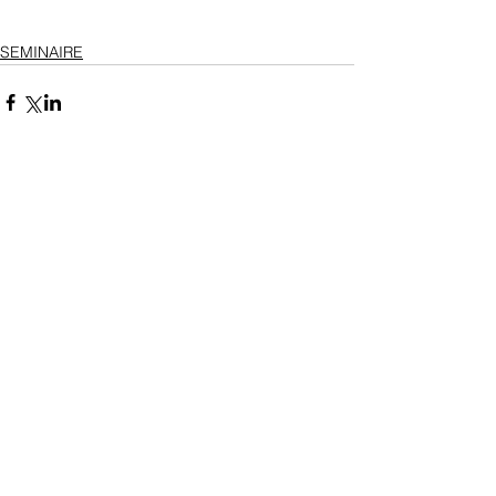
SEMINAIRE
Commentaires
Rédigez un commentaire...