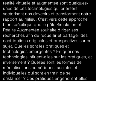
réalité virtuelle et augmentée sont quelques-
unes de ces technologies qui orientent,
vectorisent nos devenirs et transforment notre
rapport au milieu. C’est vers cette approche
bien spécifique que le pôle Simulation et
Réalité Augmentée souhaite diriger ses
recherches afin de recueillir et partager des
contributions originales et prospectives sur ce
sujet. Quelles sont les pratiques et
technologies émergentes ? En quoi ces
technologies influent-elles sur les pratiques, et
inversement ? Quelles sont les formes de
médiatisations numériques, sociales et
individuelles qui sont en train de se
cristalliser ? Ces pratiques engendrent-elles
une esthétique particulière ou s’inspirent-elles
d’esthétiques déjà connues – jeux vidéos - ?
Quelles sont les incidences sur les modes de
perception du corps – postural, gestuel… - et
les modes de prises sur les milieux -
affordance, prédicat - ? Ces trois dernières
questions renvoient à un questionnement
large sur le design, mais également sur le
champ de l’art et de l’esthétique. Enfin,
puisque ces formes et tendances sont