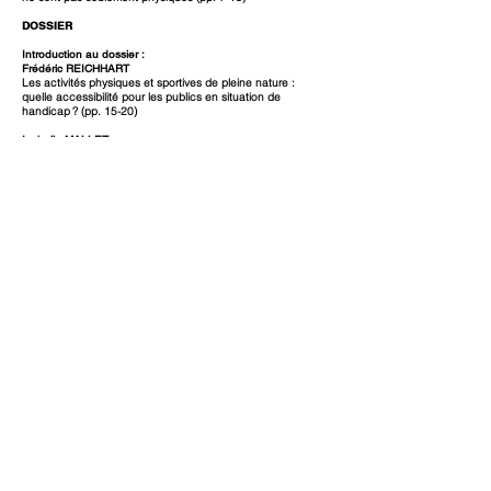
DOSSIER
Introduction au dossier :
Frédéric REICHHART
Les activités physiques et sportives de pleine nature :
quelle accessibilité pour les publics en situation de
handicap ? (pp. 15-20)
Isabelle MALLET
Randonnée et déficience visuelle : la quête
d’interaction sensorielle et émotionnelle avec la nature (pp.
21-29)
Nathalie PANTALÉON & Frédéric REICHHART
Expériences et perceptions des pratiquants
de fauteuil de randonnée mono roue (pp. 31-20)
Denis JALLAT
Voile et handicap : je t’aime, moi non plus :
la politique fédérale dans le domaine des pratiques
véliques pour les personnes déficientes (pp. 41-52)
LECTURES CRITIQUES
Frédérick GUYON
Jeux de nature, nature en jeu. Des loisirs aux prises
avec l’écologisation des sociétés, de Ludovic GINELLI
(P.I.E. Peter Lang, EcoPolis, 2017) (pp. 53-55)
COMPTE RENDU DE THESE
Chiara KIRSCHNER
Le projet transmoderne dans les itinérances récréatives.