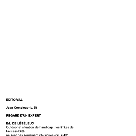
EDITORIAL
Jean Corneloup
(p. 5)
REGARD D’UN EXPERT
Eric DE LÉSÉLEUC
Outdoor et situation de handicap : les limites de
l’accessibilité
ne sont pas seulement physiques (pp. 7-13)