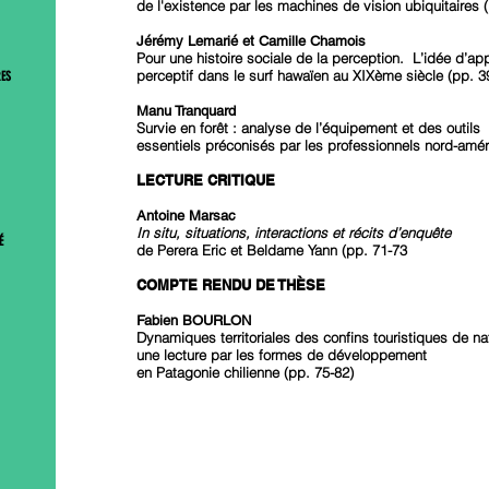
de l'existence par les machines de vision ubiquitaires 
Jérémy Lemarié et Camille Chamois
Pour une histoire sociale de la perception. L’idée d’ap
perceptif dans le surf hawaïen au XIXème siècle (pp. 3
RES
Manu Tranquard
Survie en forêt : analyse de l’équipement et des outils
essentiels préconisés par les professionnels nord-amér
LECTURE CRITIQUE
Antoine Marsac
In situ, situations, interactions et récits d’enquête
É
de Perera Eric et Beldame Yann (pp. 71-73
COMPTE RENDU DE THÈSE
Fabien BOURLON
Dynamiques territoriales des confins touristiques de na
une lecture par les formes de développement
en Patagonie chilienne (pp. 75-82)