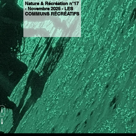
Nature & Récréation n°17
Hors série N°2 : LES
- Novembre 2025 - LES
ASSISES DE LA
COMMUNS RÉCRÉATIFS
RECHERCHE SUR LES
PRATIQUES
RÉCRÉATIVES EN
NATURE -CERMOSEM,
NOVEMBRE 2023