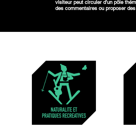
visiteur peut circuler d'un pôle thém
des commentaires ou proposer des s