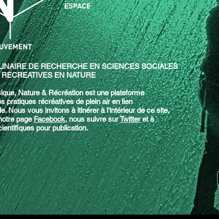
LINAIRE DE RECHERCHE EN SCIENCES SOCIALES
 RECREATIVES EN NATURE
sique, Nature & Récréation est une plateforme
s pratiques récréatives de plein air en lien
le. Nous vous invitons à itinérer à l'intérieur de ce site,
 notre page
Facebook
, nous suivre sur
Twitter
et à
ientifiques pour publication.