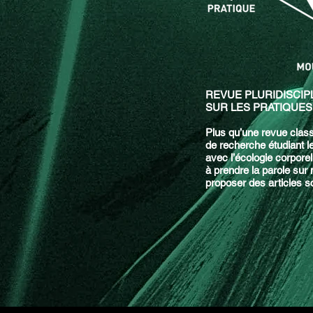
REVUE PLURIDISCIP
SUR LES PRATIQUES
Plus qu’une revue clas
de
recherche étudiant le
avec
l’écologie corporel
à
prendre la parole sur
proposer des articles sc